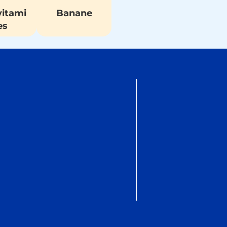
vitami
Banane
es